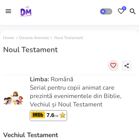
0
Home
Desene Animate
Noul Testament
Noul Testament
share
Limba:
Română
Serial pentru copii animat care
prezintă evenimentele din Biblie,
Vechiul și Noul Testament
7.6
/10
Vechiul Testament