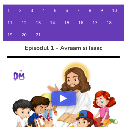
1
2
3
4
5
6
7
8
9
10
11
12
13
14
15
16
17
18
19
20
21
Episodul 1 - Avraam si Isaac