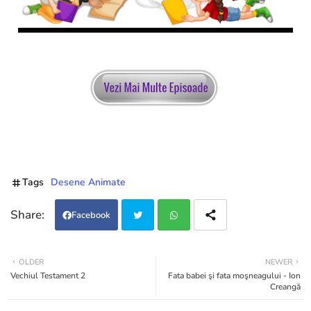
Tags
Desene Animate
Facebook
Twi
Wh
OLDER
NEWER
Vechiul Testament 2
Fata babei şi fata moşneagului - Ion
tter
atsa
Creangă
pp