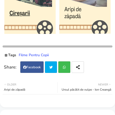
Tags
Filme Pentru Copii
Facebook
Twi
Wh
OLDER
NEWER
Aripi de zăpadă
Ursul păcălit de vulpe - Ion Creangă
tter
atsa
pp