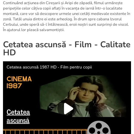
Continuând acțiunea din Cireșarii și Aripi de zăpadă, filmul urmărește
peripețiile celor câțiva copii aflați în vacanța de iarnă într-o localitate
montană, care vor să descopere urmele unei cetăți medievale existente în
zonă. Tatăl unuia dintre ei este arheolog. În drum spre cabana Izvorul
Cerbului, unde speră să-l întâlnească, eroii noștri sunt surprinși de viscol.
În ajutorul lor pleacă salvamontiștii.
Cetatea ascunsă - Film - Calitate
HD