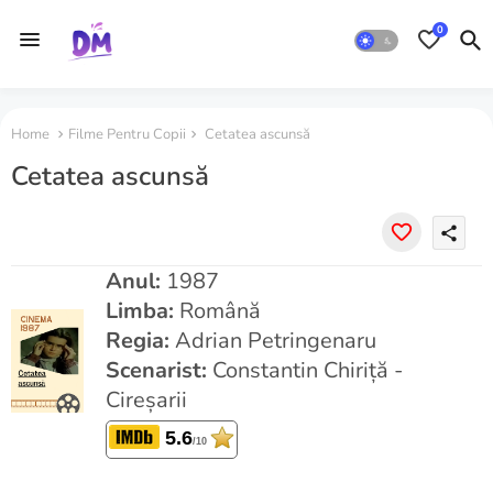
0
Home
Filme Pentru Copii
Cetatea ascunsă
Cetatea ascunsă
share
Anul:
1987
Limba:
Română
Regia:
Adrian Petringenaru
Scenarist:
Constantin Chiriță -
Cireșarii
5.6
/10